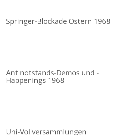
NACH
68
Springer-Blockade Ostern 1968
SOZIALARBEITSBEWEGUNG
…
PROLETARISCHE
WENDE
Antinotstands-Demos und -
Happenings 1968
Uni-Vollversammlungen