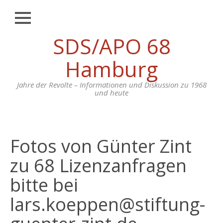
Schließen
Zum
SDS/APO 68
CHRONIK
Inhalt
springen
BEITRÄGE
Hamburg
BIOGRAFIEN
Jahre der Revolte – Informationen und Diskussion zu 1968
und heute
DOKUMENTE
MEDIEN
LITERATUR
Fotos von Günter Zint
FOTOS
zu 68 Lizenzanfragen
FILM
bitte bei
&
TON
lars.koeppen@stiftung-
APO