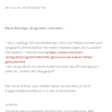
AKTUELLES UND NEUIGKEITEN
Neue Beiträge, Biografien, Literatur…
– Die 6. Auflage der Geschichte des SDS von Tilmann Fichter und
Siegward Lönnendonker mit vielen Erweiterungen (in zusätzlich
230 Seiten) – Schüren Verlag
https://www.schueren-
verlag.de/programm/titel/692-genossen-wir-haben-fehler-
gemacht.html
– Ein neues Buch von Arne Andersen über die APO-Bergedorf …
mehr im „Ordner APO Bergedorf“
Der neue Ordner „Die 70/80er Jahre“ ist seit dem 22.10.21
freigeschaltet worden (s.o. in der Ordnerleiste).
SPENDEN
Zur Finanzierung weiterer Recherchen zur Hamburger 68er