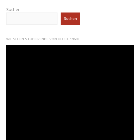
DIE
70/80ER
Suchen
JAHRE
Suchen
68 UND DIE FOLGEN
ANTI-AKW
WIE SEHEN STUDIERENDE VON HEUTE 1968?
BEWEGUNG
FILM- UND
VIDEOBEWEGUNG
FRAUENBEWEGUNG
LEHRKRÄFTE UND
SCHULE NACH 68
SOZIALARBEITSBEWEGUNG
…
PROLETARISCHE
WENDE