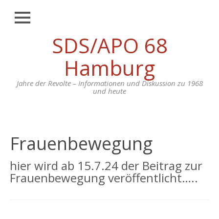
Schließen
Zum
SDS/APO 68
CHRONIK
Inhalt
springen
BEITRÄGE
Hamburg
BIOGRAFIEN
Jahre der Revolte – Informationen und Diskussion zu 1968
und heute
DOKUMENTE
MEDIEN
LITERATUR
Frauenbewegung
FOTOS
hier wird ab 15.7.24 der Beitrag zur
FILM & TON
Frauenbewegung veröffentlicht…..
APO
BERGEDORF