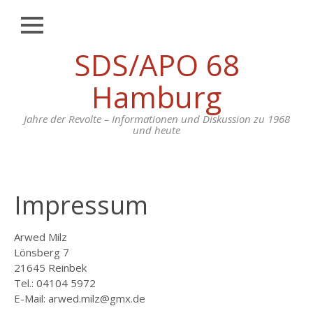
Schließen
Zum
SDS/APO 68
CHRONIK
Inhalt
springen
BEITRÄGE
Hamburg
BIOGRAFIEN
Jahre der Revolte – Informationen und Diskussion zu 1968
und heute
DOKUMENTE
MEDIEN
LITERATUR
Impressum
FOTOS
Arwed Milz
FILM & TON
Lönsberg 7
21645 Reinbek
APO
Tel.: 04104 5972
BERGEDORF
E-Mail: arwed.milz@gmx.de