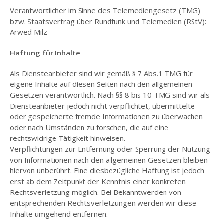
DIE
Verantwortlicher im Sinne des Telemediengesetz (TMG)
70/80ER
JAHRE
bzw. Staatsvertrag über Rundfunk und Telemedien (RStV):
Arwed Milz
68 UND DIE FOLGEN
Haftung für Inhalte
ANTI-AKW
BEWEGUNG
Als Diensteanbieter sind wir gemäß § 7 Abs.1 TMG für
eigene Inhalte auf diesen Seiten nach den allgemeinen
FILM- UND
Gesetzen verantwortlich. Nach §§ 8 bis 10 TMG sind wir als
VIDEOBEWEGUNG
Diensteanbieter jedoch nicht verpflichtet, übermittelte
FRAUENBEWEGUNG
oder gespeicherte fremde Informationen zu überwachen
oder nach Umständen zu forschen, die auf eine
LEHRKRÄFTE UND
rechtswidrige Tätigkeit hinweisen.
SCHULE NACH 68
Verpflichtungen zur Entfernung oder Sperrung der Nutzung
von Informationen nach den allgemeinen Gesetzen bleiben
SOZIALARBEITSBEWEGUNG
hiervon unberührt. Eine diesbezügliche Haftung ist jedoch
…
erst ab dem Zeitpunkt der Kenntnis einer konkreten
PROLETARISCHE
Rechtsverletzung möglich. Bei Bekanntwerden von
WENDE
entsprechenden Rechtsverletzungen werden wir diese
Inhalte umgehend entfernen.