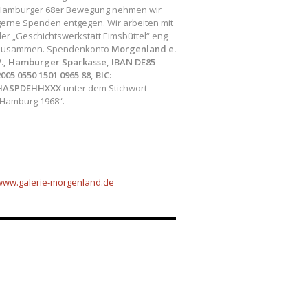
Hamburger 68er Bewegung nehmen wir
gerne Spenden entgegen. Wir arbeiten mit
der „Geschichtswerkstatt Eimsbüttel“ eng
zusammen. Spendenkonto
Morgenland e.
V., Hamburger Sparkasse, IBAN DE85
005 0550 1501 0965 88, BIC:
HASPDEHHXXX
unter dem Stichwort
„Hamburg 1968“.
www.galerie-morgenland.
de