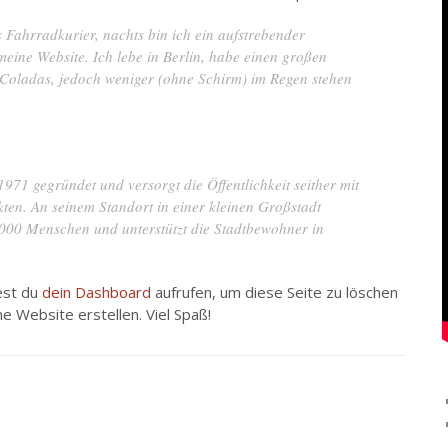
s Fahrradkurier, nachts bin ich ein aufstrebender
 meine Website. Ich lebe in Berlin, habe einen großen
oladas, jedoch weniger (ohne Schirm) im Regen stehen
1 gegründet und versorgt die Öffentlichkeit seither mit
ten. An seinem Standort in einer kleinen Großstadt
2.000 Menschen und unterstützt die Stadtbewohner in
est du
dein Dashboard
aufrufen, um diese Seite zu löschen
e Website erstellen. Viel Spaß!