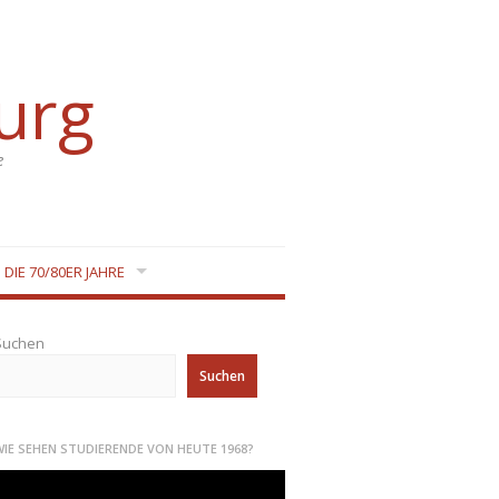
urg
e
DIE 70/80ER JAHRE
Suchen
Suchen
WIE SEHEN STUDIERENDE VON HEUTE 1968?