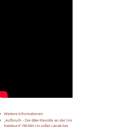
Weitere Informationen
„Aufbruch – Die 68er-Revolte an der Uni
Hamburg“ (96 Min.) in voller Länge bei