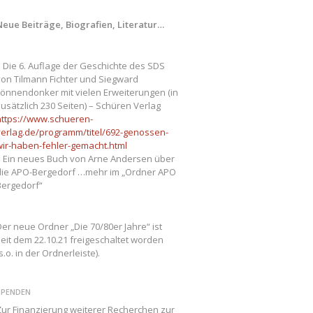
Neue Beiträge, Biografien, Literatur…
– Die 6. Auflage der Geschichte des SDS
von Tilmann Fichter und Siegward
Lönnendonker mit vielen Erweiterungen (in
usätzlich 230 Seiten) – Schüren Verlag
https://www.schueren-
verlag.de/programm/titel/692-genossen-
wir-haben-fehler-gemacht.html
– Ein neues Buch von Arne Andersen über
die APO-Bergedorf …mehr im „Ordner APO
Bergedorf“
er neue Ordner „Die 70/80er Jahre“ ist
seit dem 22.10.21 freigeschaltet worden
s.o. in der Ordnerleiste).
SPENDEN
Zur Finanzierung weiterer Recherchen zur