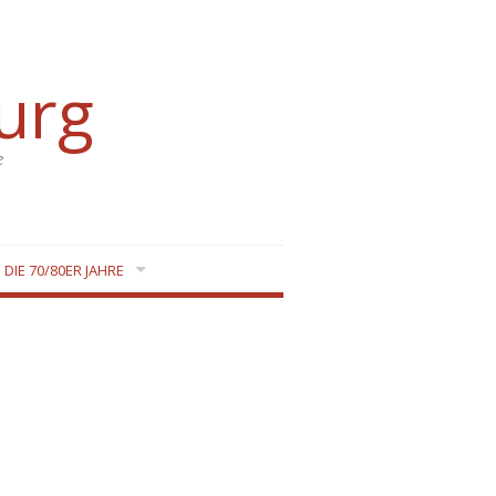
urg
e
DIE 70/80ER JAHRE