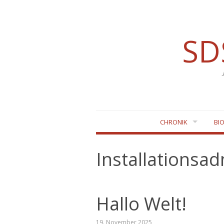
SD
Zum
CHRONIK
BI
Inhalt
springen
Installationsa
Hallo Welt!
19. November 2025